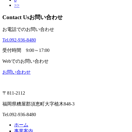
>>
Contact Us
お問い合わせ
お電話でのお問い合わせ
Tel.092-936-8480
受付時間 9:00～17:00
Webでのお問い合わせ
お問い合わせ
〒811-2112
福岡県糟屋郡須恵町大字植木848-3
Tel.092-936-8480
ホーム
事業案内